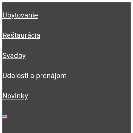
ubytovanie
reštaurácia
svadby
udalosti a prenájom
novinky