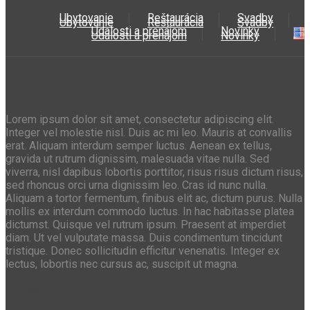
Ubytovanie
Reštaurácia
Svadby
Ubytovanie
Reštaurácia
Svadby
Udalosti a prenájom
Novinky
Udalosti a prenájom
Novinky
Private Bathroom
Lorem ipsum dolor sit amet, consectetur adipiscing elit.
Integer vel molestie nisl. Duis ac mi leo. Mauris at convallis
erat. Aliquam interdum semper luctus. Aenean ex tellus,
gravida ut rutrum dignissim, malesuada vitae nulla. Sed
viverra, nisl dapibus lobortis porttitor, risus risus dictum risus,
sed rhoncus orci urna dignissim leo. Cras id nunc nulla.
Aliquam a tortor fermentum, finibus elit ac, dictum purus. Nulla
mollis ex interdum commodo luctus. In hac habitasse platea
dictumst. Quisque vel rutrum ipsum. Praesent at imperdiet
diam. Ut vel vulputate massa. Duis condimentum tincidunt
tristique. Donec sollicitudin efficitur venenatis. Integer ex
lectus, lobortis nec cursus ac, suscipit ut magna.
O nás