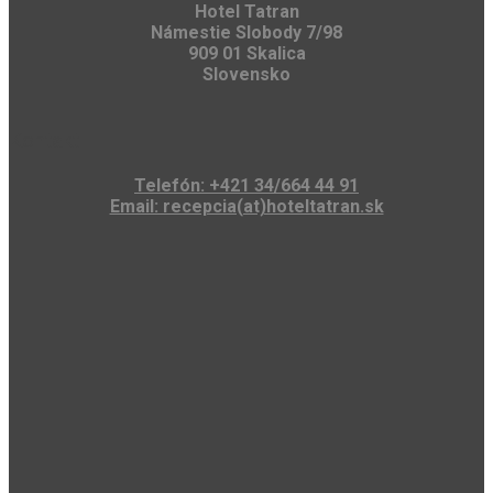
Hotel Tatran
Námestie Slobody 7/98
909 01 Skalica
Slovensko
Kontakt
Telefón: +421 34/664 44 91
Email: recepcia(at)hoteltatran.sk