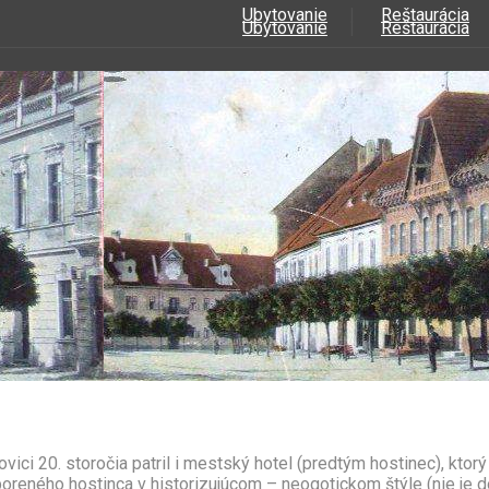
Ubytovanie
Reštaurácia
Ubytovanie
Reštaurácia
vici 20. storočia patril i mestský hotel (predtým hostinec), kto
boreného hostinca v historizujúcom – neogotickom štýle (nie je d