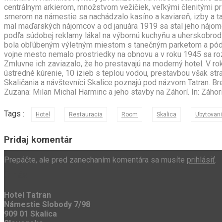
centrálnym arkierom, množstvom vežičiek, veľkými členitými p
smerom na námestie sa nachádzalo kasíno a kaviareň, izby a t
mal maďarských nájomcov a od januára 1919 sa stal jeho nájo
podľa súdobej reklamy lákal na výbornú kuchyňu a uherskobrodsk
bola obľúbeným výletným miestom s tanečným parketom a pódiom
vojne mesto nemalo prostriedky na obnovu a v roku 1945 sa roz
Zmluvne ich zaviazalo, že ho prestavajú na moderný hotel. V r
ústredné kúrenie, 10 izieb s teplou vodou, prestavbou však stra
Skaličania a návštevníci Skalice poznajú pod názvom Tatran. Bre
Zuzana: Milan Michal Harminc a jeho stavby na Záhorí. In: Záhori
Tags :
Hotel
Restauracia
Room
Skalica
Ubytovan
Pridaj komentár
Prepáčte, ale pred zanechaním komentára sa musíte
prihlásiť
.
O nás
Hotel Tatran
Námestie Slobody 7/98
909 01 Skalica