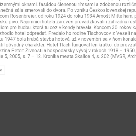
rízemnými oknami, fasádou členenou rímsami a zdobenou rozličn
anečná sála smerovali do dvora. Po vzniku Československej repu
mcom Rosenbreier, od roku 1924 do roku 1934 Arnošt Mittelham,
é pivo. Nájomníci hotela zároveň prevádzkovali i záhradnú rešta
 pre hudbu, ktorá tu cez víkendy hrávala. Koncom 30. rokov kas
hodlo hotel odpredať. Predalo ho rodine Tlachovcov z Veselí na
oku 1947 bola hrubá stavba hotová, už v novembri sa v ňom konal
til pôvodný charakter. Hotel Tlach fungoval len krátko, do prevzat
zina Peter: Živnosti a hospodársky vývoj v rokoch 1918 – 1950, s
e 5, 2005, s. 7 – 12. Kronika mesta Skalice 4, s. 202 (MVSR, Arch
ie