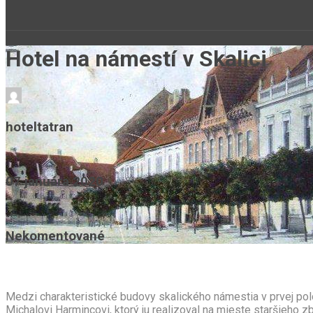
Hotel na námestí v Skalici
hoteltatran
07 januára 2020
Nekomentované
Medzi charakteristické budovy skalického námestia v prvej polo
Michalovi Harmincovi, ktorý ju realizoval na mieste staršieho z