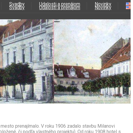
Svadby
Udalosti a prenájom
Novinky
Svadby
Udalosti a prenájom
Novinky
rý mesto prenajímalo. V roku 1906 zadalo stavbu Milanovi
oložené, či podľa vlastného projektu). Od roku 1908 hotel s