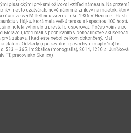
ými plastickými prvkami oživoval vzhľad námestia. Na prízemí
bliky mesto uzatváralo nové nájomné zmluvy na majetok, ktorý
 po ňom vdova Mittelhamová a od roku 1936 V. Grammel. Hostí
uráciu v Hájku, ktorá mala veľkú terasu s kapacitou 100 hostí,
íno hotela vyhorelo a prestal prosperovať. Počas vojny a po
d Moravou, ktorí mali s podnikaním v pohostinstve skúsenosti.
a prvá zábava, i keď ešte nebol celkom dokončený. Mal
ia štátom. Odvtedy (i po reštitúcii pôvodnými majiteľmi) ho
. 533 – 365. In: Skalica (monografia), 2014, 1230 s. Juríčková,
ív TT, pracovisko Skalica).