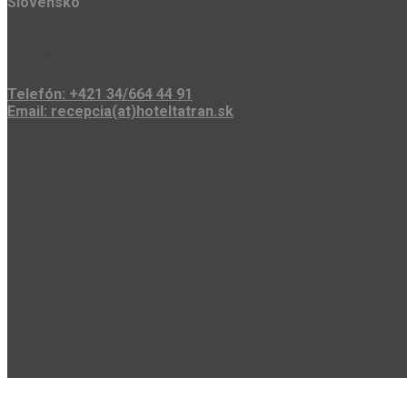
Slovensko
Kontakt
Telefón: +421 34/664 44 91
Email: recepcia(at)hoteltatran.sk